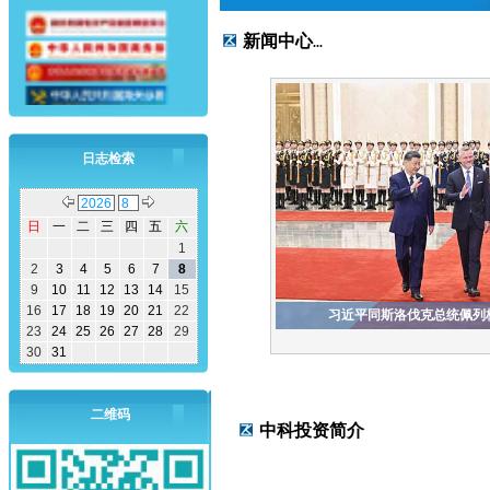
新闻中心
...
日志检索
日
一
二
三
四
五
六
1
2
3
4
5
6
7
8
9
10
11
12
13
14
15
16
17
18
19
20
21
22
习近平同斯洛伐克总统佩列
23
24
25
26
27
28
29
30
31
二维码
中科投资简介