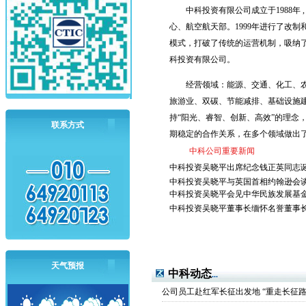
中科投资有限公司成立于
1988
年
心、航空航天部。
1999
年进行了改制
模式，打破了传统的运营机制，吸纳
科投资有限公司。
经营领域：能源、交通、化工、
旅游业、双碳、节能减排、基础设施
持“阳光、睿智、创新、高效”的理念
联系方式
期稳定的合作关系，在多个领域做出
中科公司重要新闻
中科投资
吴晓
平
出席
纪念钱正英同志
中科投资吴晓平
与英国首相约翰逊会
中科投资吴晓
平
会见中华
民族发展
基
中科投资吴晓平董事长
缅怀名誉董事
天气预报
中科动态
...
公司员工赴红军长征出发地 “重走长征路